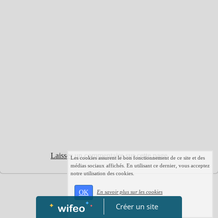
Laisser un commentaire sur cette page
Les cookies assurent le bon fonctionnement de ce site et des
médias sociaux affichés. En utilisant ce dernier, vous acceptez
notre utilisation des cookies.
OK
En savoir plus sur les cookies
Créer un site